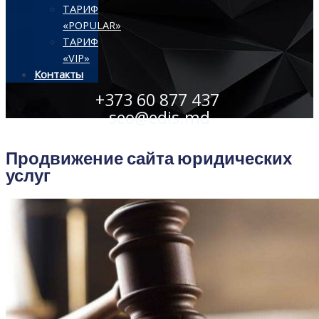
ТАРИФ
«POPULAR»
ТАРИФ
«VIP»
Контакты
+373 60 877 437
seo@edis.md
Продвижение сайта юридических
услуг