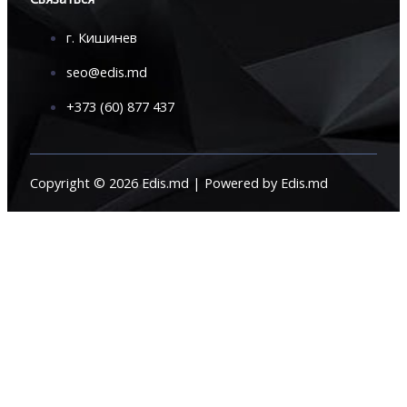
г. Кишинев
seo@edis.md
+373 (60) 877 437
Copyright © 2026 Edis.md | Powered by Edis.md